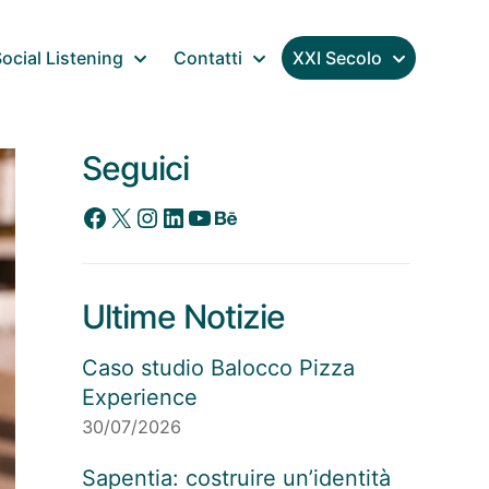
ocial Listening
Contatti
XXI Secolo
Seguici
Facebook
X
Instagram
LinkedIn
YouTube
Behance
Ultime Notizie
Caso studio Balocco Pizza
Experience
30/07/2026
Sapentia: costruire un’identità