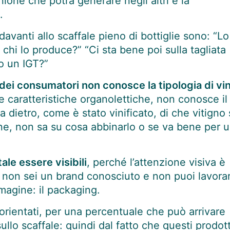
nione che potrà generare negli altri e la
.
vanti allo scaffale pieno di bottiglie sono: “Lo
chi lo produce?” “Ci sta bene poi sulla tagliata
o un IGT?”
dei consumatori non conosce la tipologia di vi
e caratteristiche organolettiche, non conosce il
a dietro, come è stato vinificato, di che vitigno 
one, non sa su cosa abbinarlo o se va bene per 
le essere visibili
, perché l’attenzione visiva è
se non sei un brand conosciuto e non puoi lavora
mmagine: il packaging.
 orientati, per una percentuale che può arrivare
ullo scaffale: quindi dal fatto che questi prodott