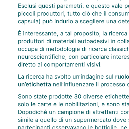
Esclusi questi parametri, e questo vale p
piccoli produttori, tutto ciò che il consu
capsula) può indurlo a scegliere una deter
È interessante, a tal proposito, la ricerc
produttori di materiali autoadesivi in co
occupa di metodologie di ricerca classic
neuroscientifiche, con particolare intere
diretto ai comportamenti visivi.
La ricerca ha svolto un’indagine sul
ruolo
un’etichetta
nell’influenzare il processo 
Sono state prodotte 30 diverse etichett
solo le carte e le nobilitazioni, e sono st
Dopodiché un campione di altrettanti con
simile a quello di un supermercato dove s
partecipanti osservavano le bottiglie, ne