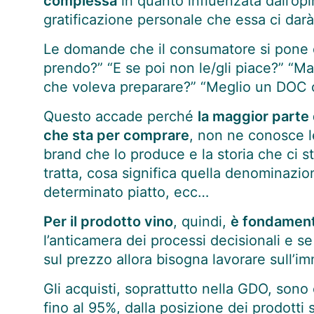
complessa
in quanto influenzata dall’opi
gratificazione personale che essa ci darà
Le domande che il consumatore si pone da
prendo?” “E se poi non le/gli piace?” “Ma 
che voleva preparare?” “Meglio un DOC 
Questo accade perché
la maggior parte 
che sta per comprare
, non ne conosce l
brand che lo produce e la storia che ci st
tratta, cosa significa quella denominazi
determinato piatto, ecc…
Per il prodotto vino
, quindi,
è fondamenta
l’anticamera dei processi decisionali e 
sul prezzo allora bisogna lavorare sull’i
Gli acquisti, soprattutto nella GDO, sono
fino al 95%, dalla posizione dei prodotti s