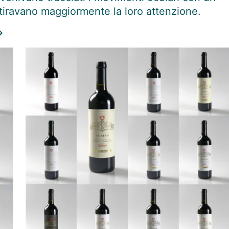
ttiravano maggiormente la loro attenzione.
→