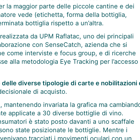
er la maggior parte delle piccole cantine e dei
matore vede (etichetta, forma della bottiglia,
minata bottiglia rispetto a un’altra.
a realizzata da
UPM Raflatac
, uno dei principali
llaborazione con
SenseCatch
, azienda che si
he come interviste e focus group, e di ricerche
sse alla metodologia Eye Tracking per l’accesso
 delle diverse tipologie di carte e nobilitazioni 
decisionale di acquisto.
e, mantenendo invariata la grafica ma cambiand
ate applicate a 30 diverse bottiglie di vino.
sumatori è stato posto davanti a uno scaffale
ono state posizionate le bottiglie. Mentre i
 venivano tracciati i movimenti oculari con un